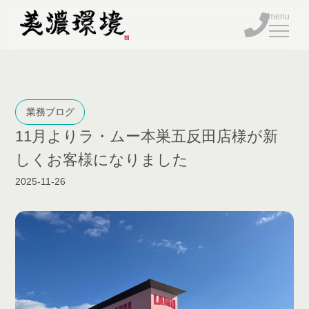
BUSINESS
業務ブログ
11月よりラ・ムー本巣五反田店様が新
FACILITY
しくお客様になりました
COMPANY
2025-11-26
BLOG
TEL
ENTRY