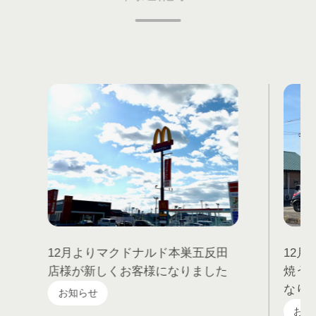
12月よりマクドナルド本巣五反田
12月
店様が新しくお客様になりました
焼う
なり
お知らせ
お知