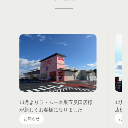
11月よりラ・ムー本巣五反田店様
12
が新しくお客様になりました
店様
お知らせ
お知