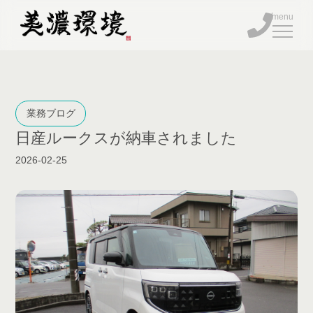
BUSINESS
業務ブログ
日産ルークスが納車されました
FACILITY
2026-02-25
COMPANY
BLOG
TEL
ENTRY