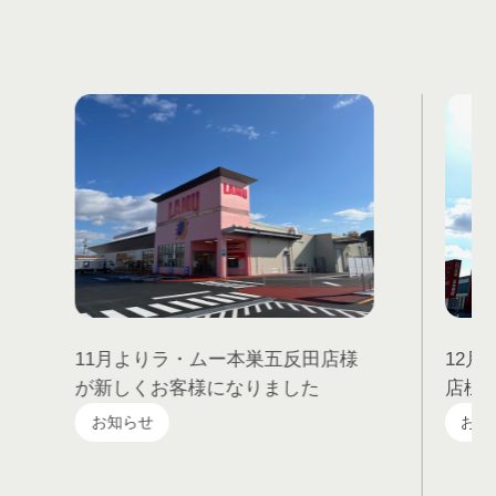
11月よりラ・ムー本巣五反田店様
12
が新しくお客様になりました
店様
お知らせ
お知