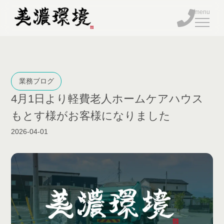
BUSINESS
業務ブログ
4月1日より軽費老人ホームケアハウス
FACILITY
もとす様がお客様になりました
COMPANY
2026-04-01
BLOG
TEL
ENTRY