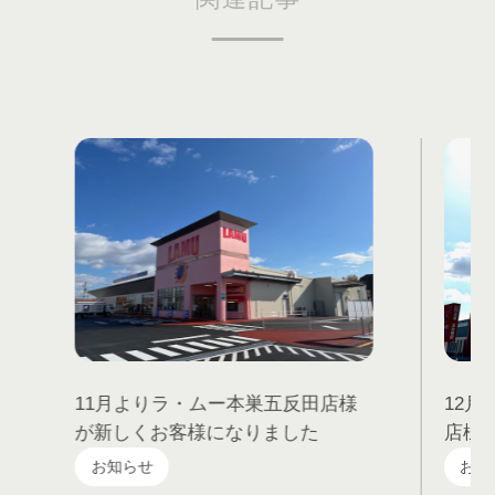
11月よりラ・ムー本巣五反田店様
12
が新しくお客様になりました
店様
お知らせ
お知